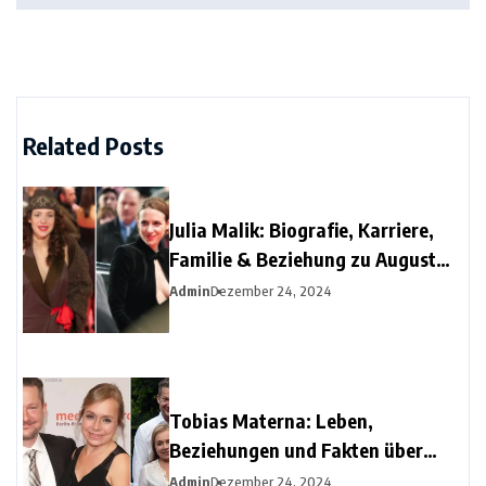
Related Posts
Julia Malik: Biografie, Karriere,
Familie & Beziehung zu August
Diehl
Admin
Dezember 24, 2024
Tobias Materna: Leben,
Beziehungen und Fakten über
Christine Urspruchs Ex-Ehemann
Admin
Dezember 24, 2024