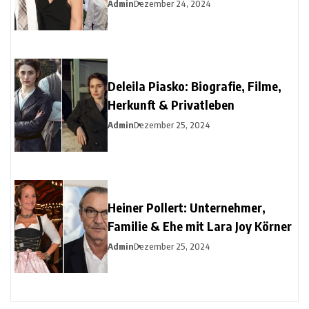
Christine Urspruchs Ex-Ehemann
Admin
Dezember 24, 2024
Deleila Piasko: Biografie, Filme,
Herkunft & Privatleben
Admin
Dezember 25, 2024
Heiner Pollert: Unternehmer,
Familie & Ehe mit Lara Joy Körner
Admin
Dezember 25, 2024