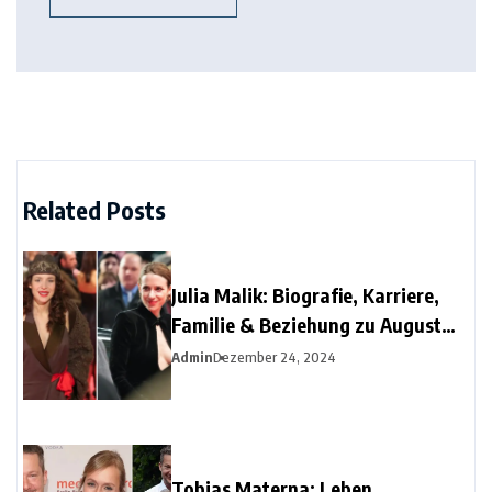
Related Posts
Julia Malik: Biografie, Karriere,
Familie & Beziehung zu August
Diehl
Admin
Dezember 24, 2024
Tobias Materna: Leben,