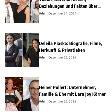
Beziehungen und Fakten über
Christine Urspruchs Ex-Ehemann
Admin
Dezember 24, 2024
Deleila Piasko: Biografie, Filme,
Herkunft & Privatleben
Admin
Dezember 25, 2024
Heiner Pollert: Unternehmer,
Familie & Ehe mit Lara Joy Körner
Admin
Dezember 25, 2024