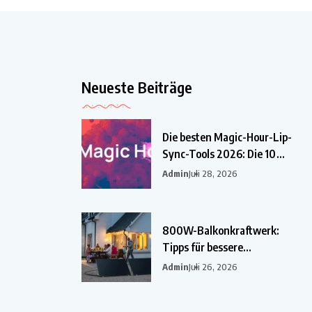
Neueste Beiträge
Die besten Magic-Hour-Lip-
Sync-Tools 2026: Die 10
besten
Admin
Juli 28, 2026
800W-Balkonkraftwerk:
Tipps für bessere
Einsparungen
Admin
Juli 26, 2026