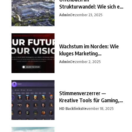
Strukturwandel: Wie sich ein
unterschätzter
Admin
Dezember 23, 2025
Wachstum im Norden: Wie
kluges Marketing
Unternehmen
Admin
Dezember 2, 2025
Stimmenverzerrer —
Kreative Tools für Gaming,
Streaming
HD Backlinks
November 18, 2025