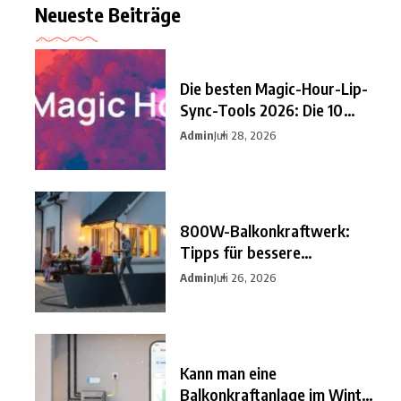
Neueste Beiträge
Die besten Magic-Hour-Lip-
Sync-Tools 2026: Die 10
besten
Admin
Juli 28, 2026
800W-Balkonkraftwerk:
Tipps für bessere
Einsparungen
Admin
Juli 26, 2026
Kann man eine
Balkonkraftanlage im Winter