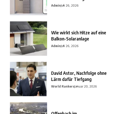
nutzen?
Admin
Juli 26, 2026
Wie wirkt sich Hitze auf eine
Balkon-Solaranlage
Admin
Juli 26, 2026
David Astor, Nachfolge ohne
Lärm dafür Tiefgang
World Rankers
Januar 20, 2026
Offenbach im