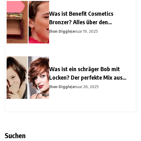
Was ist Benefit Cosmetics
Bronzer? Alles über den
ikonischen Glow
Jhon Diggle
Januar 19, 2025
Was ist ein schräger Bob mit
Locken? Der perfekte Mix aus
Eleganz und Schwung
Jhon Diggle
Januar 26, 2025
Suchen