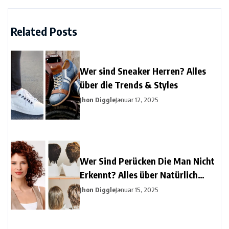
Related Posts
Wer sind Sneaker Herren? Alles
über die Trends & Styles
Jhon Diggle
Januar 12, 2025
Wer Sind Perücken Die Man Nicht
Erkennt? Alles über Natürlich
Aussehende Perücken
Jhon Diggle
Januar 15, 2025