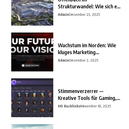
Strukturwandel: Wie sich ein
unterschätzter
Admin
Dezember 23, 2025
Wachstum im Norden: Wie
kluges Marketing
Unternehmen
Admin
Dezember 2, 2025
Stimmenverzerrer —
Kreative Tools für Gaming,
Streaming
HD Backlinks
November 18, 2025