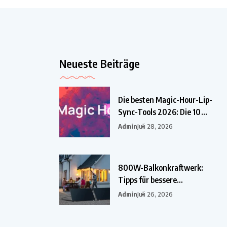
Neueste Beiträge
Die besten Magic-Hour-Lip-
Sync-Tools 2026: Die 10
besten
Admin
Juli 28, 2026
800W-Balkonkraftwerk:
Tipps für bessere
Einsparungen
Admin
Juli 26, 2026