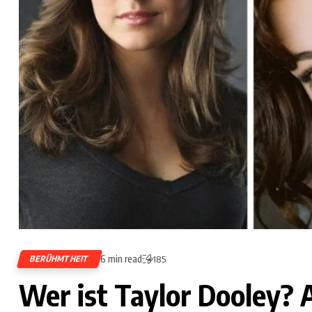
6 min read
BERÜHMTHEIT
185
Wer ist Taylor Dooley? A