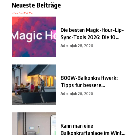
Neueste Beiträge
Die besten Magic-Hour-Lip-
Sync-Tools 2026: Die 10
besten
Admin
Juli 28, 2026
800W-Balkonkraftwerk:
Tipps für bessere
Einsparungen
Admin
Juli 26, 2026
Kann man eine
Balkonkraftanlage im Winter