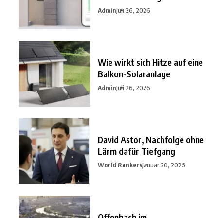
nutzen?
Admin
Juli 26, 2026
Wie wirkt sich Hitze auf eine
Balkon-Solaranlage
Admin
Juli 26, 2026
David Astor, Nachfolge ohne
Lärm dafür Tiefgang
World Rankers
Januar 20, 2026
Offenbach im