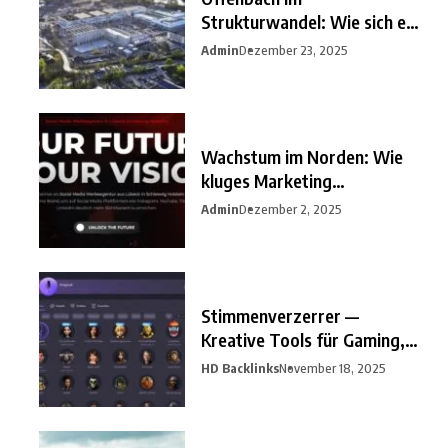
Strukturwandel: Wie sich ein
unterschätzter
Admin
Dezember 23, 2025
Wachstum im Norden: Wie
kluges Marketing
Unternehmen
Admin
Dezember 2, 2025
Stimmenverzerrer —
Kreative Tools für Gaming,
Streaming
HD Backlinks
November 18, 2025