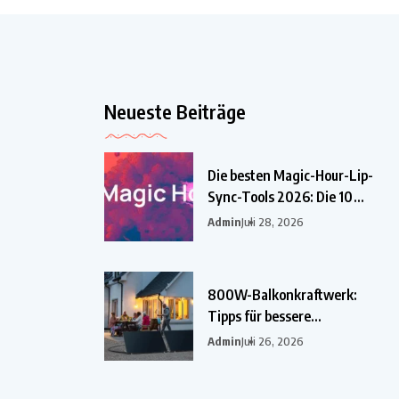
Neueste Beiträge
Die besten Magic-Hour-Lip-
Sync-Tools 2026: Die 10
besten
Admin
Juli 28, 2026
800W-Balkonkraftwerk:
Tipps für bessere
Einsparungen
Admin
Juli 26, 2026