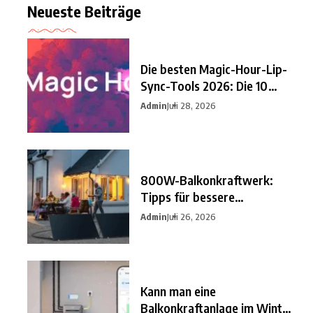
Neueste Beiträge
Die besten Magic-Hour-Lip-
Sync-Tools 2026: Die 10
besten
Admin
Juli 28, 2026
800W-Balkonkraftwerk:
Tipps für bessere
Einsparungen
Admin
Juli 26, 2026
Kann man eine
Balkonkraftanlage im Winter