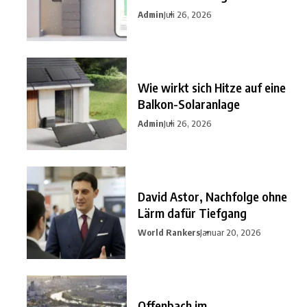
nutzen?
Admin
Juli 26, 2026
Wie wirkt sich Hitze auf eine
Balkon-Solaranlage
Admin
Juli 26, 2026
David Astor, Nachfolge ohne
Lärm dafür Tiefgang
World Rankers
Januar 20, 2026
Offenbach im