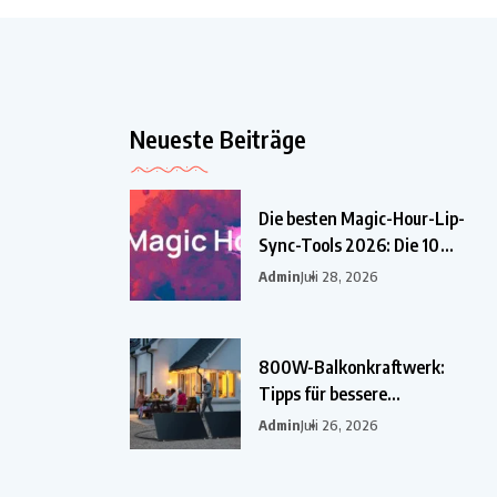
Neueste Beiträge
Die besten Magic-Hour-Lip-
Sync-Tools 2026: Die 10
besten
Admin
Juli 28, 2026
800W-Balkonkraftwerk:
Tipps für bessere
Einsparungen
Admin
Juli 26, 2026