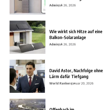
nutzen?
Admin
Juli 26, 2026
Wie wirkt sich Hitze auf eine
Balkon-Solaranlage
Admin
Juli 26, 2026
David Astor, Nachfolge ohne
Lärm dafür Tiefgang
World Rankers
Januar 20, 2026
Offenbach im