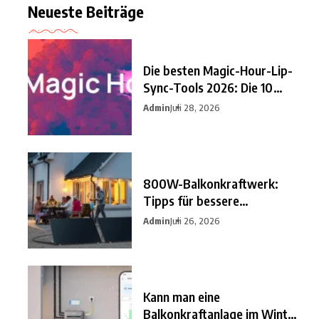
Neueste Beiträge
Die besten Magic-Hour-Lip-
Sync-Tools 2026: Die 10
besten
Admin
Juli 28, 2026
800W-Balkonkraftwerk:
Tipps für bessere
Einsparungen
Admin
Juli 26, 2026
Kann man eine
Balkonkraftanlage im Winter