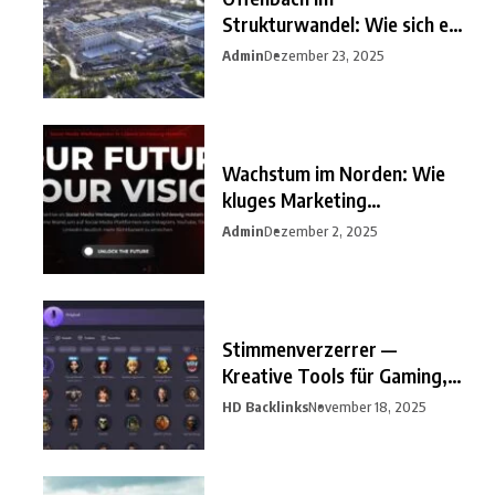
Strukturwandel: Wie sich ein
unterschätzter
Admin
Dezember 23, 2025
Wachstum im Norden: Wie
kluges Marketing
Unternehmen
Admin
Dezember 2, 2025
Stimmenverzerrer —
Kreative Tools für Gaming,
Streaming
HD Backlinks
November 18, 2025