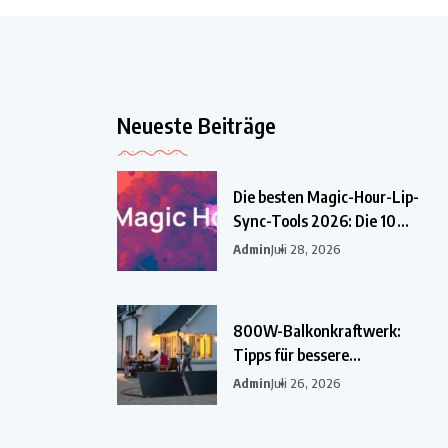
Neueste Beiträge
Die besten Magic-Hour-Lip-
Sync-Tools 2026: Die 10
besten
Admin
Juli 28, 2026
800W-Balkonkraftwerk:
Tipps für bessere
Einsparungen
Admin
Juli 26, 2026