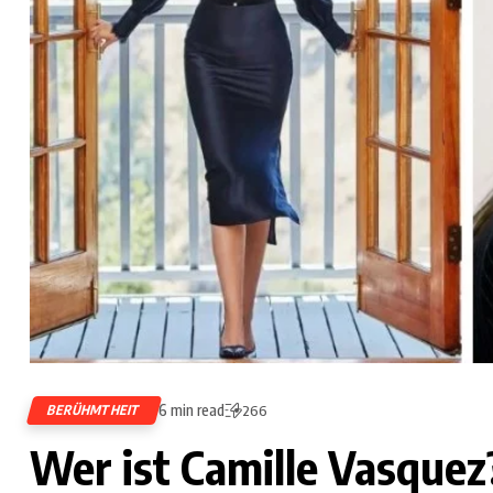
6 min read
BERÜHMTHEIT
266
Wer ist Camille Vasquez?