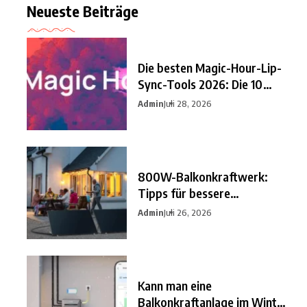
Neueste Beiträge
Die besten Magic-Hour-Lip-
Sync-Tools 2026: Die 10
besten
Admin
Juli 28, 2026
800W-Balkonkraftwerk:
Tipps für bessere
Einsparungen
Admin
Juli 26, 2026
Kann man eine
Balkonkraftanlage im Winter