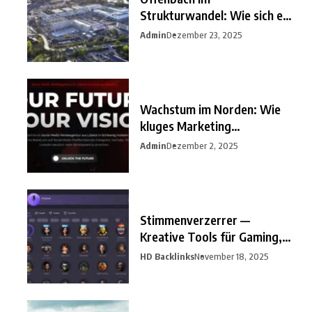
Strukturwandel: Wie sich ein
unterschätzter
Admin
Dezember 23, 2025
Wachstum im Norden: Wie
kluges Marketing
Unternehmen
Admin
Dezember 2, 2025
Stimmenverzerrer —
Kreative Tools für Gaming,
Streaming
HD Backlinks
November 18, 2025