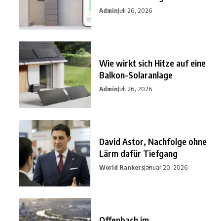
nutzen?
Admin
Juli 26, 2026
Wie wirkt sich Hitze auf eine
Balkon-Solaranlage
Admin
Juli 26, 2026
David Astor, Nachfolge ohne
Lärm dafür Tiefgang
World Rankers
Januar 20, 2026
Offenbach im